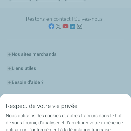
Restons en contact ! Suivez-nous :
Nos sites marchands
Liens utiles
Besoin d'aide ?
Nos cartes
Respect de votre vie privée
Certificats d'économies d'énergie
Nous utilisons des cookies et autres traceurs dans le but
de vous fournir, d’analyser et d’améliorer votre expérience
Nos partenaires
utilisateur. Conformément à la législation française,