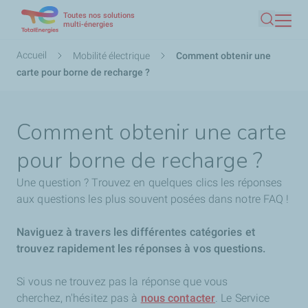
Toutes nos solutions
Aller
multi-énergies
Recherc
au
contenu
Fil
Accueil
Mobilité électrique
Comment obtenir une
principal
d'Ariane
carte pour borne de recharge ?
Comment obtenir une carte
pour borne de recharge ?
Une question ? Trouvez en quelques clics les réponses
aux questions les plus souvent posées dans notre FAQ !
Naviguez à travers les différentes catégories et
trouvez rapidement les réponses à vos questions.
Si vous ne trouvez pas la réponse que vous
cherchez,
n'hésitez pas à
nous contacter
. Le Service