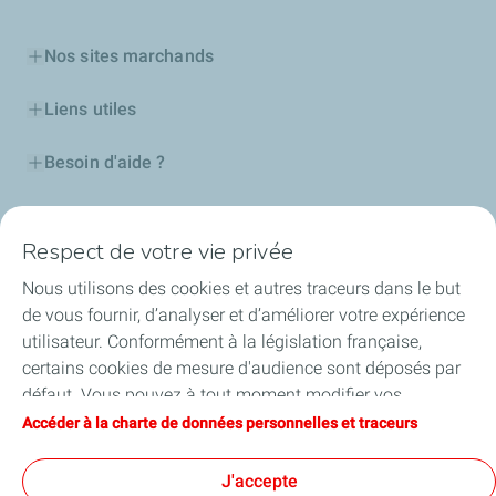
Nos sites marchands
Liens utiles
Besoin d'aide ?
Nos cartes
Respect de votre vie privée
Certificats d'économies d'énergie
Nous utilisons des cookies et autres traceurs dans le but
de vous fournir, d’analyser et d’améliorer votre expérience
Nos partenaires
utilisateur. Conformément à la législation française,
certains cookies de mesure d'audience sont déposés par
Collaborer avec TotalEnergies
défaut. Vous pouvez à tout moment modifier vos
paramètres de cookies en cliquant sur le bouton « Gérer
Accéder à la charte de données personnelles et traceurs
Accessibilité
mes cookies ». En cliquant sur le bouton « J’accepte »,
vous acceptez le dépôt de l’ensemble des cookies. Dans le
J'accepte