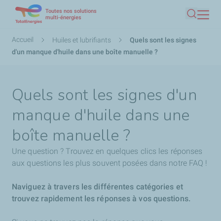
Toutes nos solutions
Aller
multi-énergies
Recherc
au
contenu
Fil
Accueil
Huiles et lubrifiants
Quels sont les signes
principal
d'Ariane
d'un manque d'huile dans une boîte manuelle ?
Quels sont les signes d'un
manque d'huile dans une
boîte manuelle ?
Une question ? Trouvez en quelques clics les réponses
aux questions les plus souvent posées dans notre FAQ !
Naviguez à travers les différentes catégories et
trouvez rapidement les réponses à vos questions.