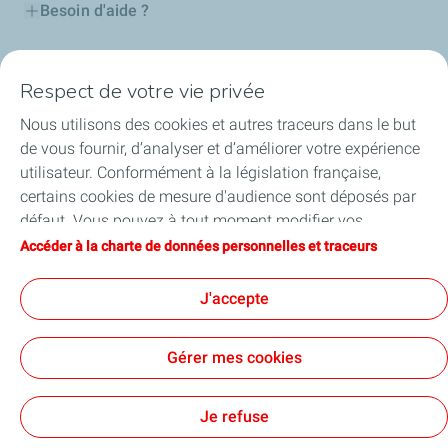
Besoin d'aide ?
Nos cartes
Respect de votre vie privée
Certificats d'économies d'énergie
Nous utilisons des cookies et autres traceurs dans le but
de vous fournir, d’analyser et d’améliorer votre expérience
Nos partenaires
utilisateur. Conformément à la législation française,
certains cookies de mesure d'audience sont déposés par
Collaborer avec TotalEnergies
défaut. Vous pouvez à tout moment modifier vos
paramètres de cookies en cliquant sur le bouton « Gérer
Accéder à la charte de données personnelles et traceurs
Accessibilité
mes cookies ». En cliquant sur le bouton « J’accepte »,
vous acceptez le dépôt de l’ensemble des cookies. Dans le
J'accepte
cas où vous cliquez sur « Je refuse », seuls les cookies
techniques nécessaires au bon fonctionnement du site
Conditions Générales d’Utilisation
Gérer mes cookies
seront utilisés. Pour plus d’informations, vous pouvez
Conditions Générales de Vente
Données personnelles
consulter la page « Charte de données personnelles et
Plan du site
Publications légales
Tous nos sites
Accessibilité : Partiellement conforme
Cookies
traceurs ».
Je refuse
TotalEnergies 2026