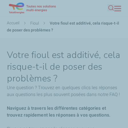
Toutes nos solutions
Aller
multi-énergies
Recherc
au
contenu
Fil
Accueil
Fioul
Votre fioul est additivé, cela risque-t-il
principal
d'Ariane
de poser des problèmes ?
Votre fioul est additivé, cela
risque-t-il de poser des
problèmes ?
Une question ? Trouvez en quelques clics les réponses
aux questions les plus souvent posées dans notre FAQ !
Naviguez à travers les différentes catégories et
trouvez rapidement les réponses à vos questions.