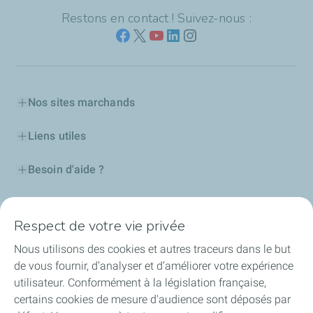
Restons en contact ! Suivez-nous :
Nos sites marchands
Liens utiles
Besoin d'aide ?
Nos cartes
Respect de votre vie privée
Certificats d'économies d'énergie
Nous utilisons des cookies et autres traceurs dans le but
de vous fournir, d’analyser et d’améliorer votre expérience
Nos partenaires
utilisateur. Conformément à la législation française,
certains cookies de mesure d'audience sont déposés par
Collaborer avec TotalEnergies