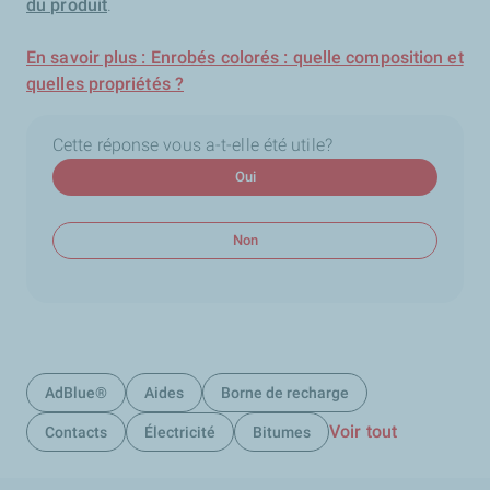
du produit
.
En savoir plus : Enrobés colorés : quelle composition et
quelles propriétés ?
Cette réponse vous a-t-elle été utile?
Oui
Non
AdBlue®
Aides
Borne de recharge
Voir tout
Contacts
Électricité
Bitumes