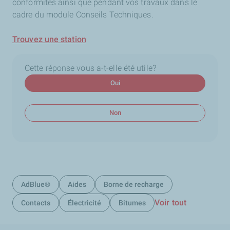
conformités ainsi que pendant vos travaux dans le
cadre du module Conseils Techniques.
Trouvez une station
Cette réponse vous a-t-elle été utile?
Oui
Non
AdBlue®
Aides
Borne de recharge
Voir tout
Contacts
Électricité
Bitumes