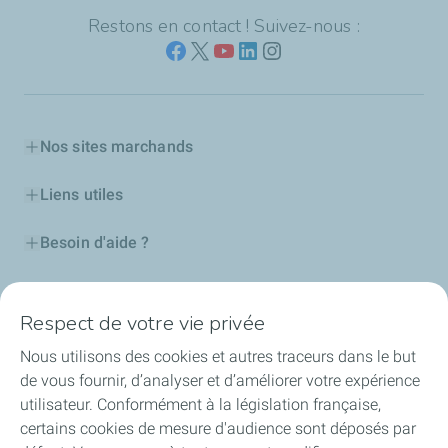
Restons en contact ! Suivez-nous :
Nos sites marchands
Liens utiles
Besoin d'aide ?
Nos cartes
Respect de votre vie privée
Certificats d'économies d'énergie
Nous utilisons des cookies et autres traceurs dans le but
de vous fournir, d’analyser et d’améliorer votre expérience
Nos partenaires
utilisateur. Conformément à la législation française,
certains cookies de mesure d'audience sont déposés par
Collaborer avec TotalEnergies