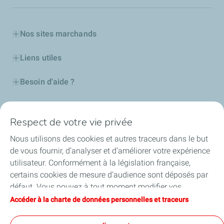
Nos sites marchands
Liens utiles
Besoin d'aide ?
Nos cartes
Respect de votre vie privée
Certificats d'économies d'énergie
Nous utilisons des cookies et autres traceurs dans le but
de vous fournir, d’analyser et d’améliorer votre expérience
Nos partenaires
utilisateur. Conformément à la législation française,
certains cookies de mesure d'audience sont déposés par
Collaborer avec TotalEnergies
défaut. Vous pouvez à tout moment modifier vos
paramètres de cookies en cliquant sur le bouton « Gérer
Accéder à la charte de données personnelles et traceurs
Accessibilité
mes cookies ». En cliquant sur le bouton « J’accepte »,
vous acceptez le dépôt de l’ensemble des cookies. Dans le