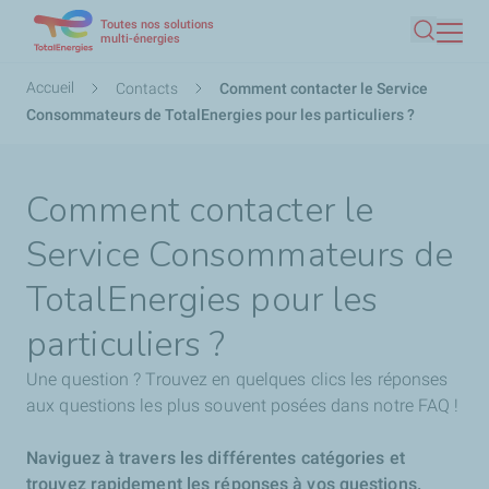
Toutes nos solutions
Aller
multi-énergies
Recherc
au
contenu
Fil
Accueil
Contacts
Comment contacter le Service
principal
d'Ariane
Consommateurs de TotalEnergies pour les particuliers ?
Comment contacter le
Service Consommateurs de
TotalEnergies pour les
particuliers ?
Une question ? Trouvez en quelques clics les réponses
aux questions les plus souvent posées dans notre FAQ !
Naviguez à travers les différentes catégories et
trouvez rapidement les réponses à vos questions.