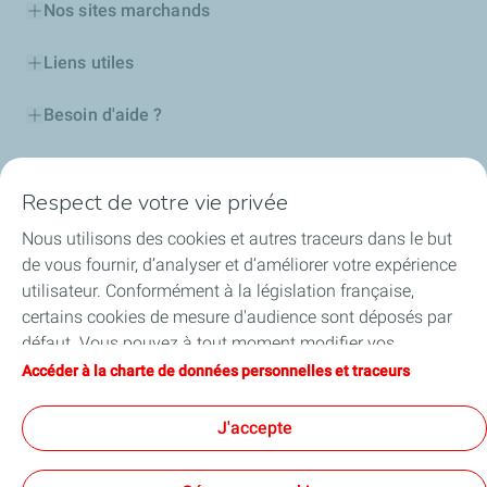
Nos sites marchands
Liens utiles
Besoin d'aide ?
Nos cartes
Respect de votre vie privée
Certificats d'économies d'énergie
Nous utilisons des cookies et autres traceurs dans le but
de vous fournir, d’analyser et d’améliorer votre expérience
Nos partenaires
utilisateur. Conformément à la législation française,
certains cookies de mesure d'audience sont déposés par
Collaborer avec TotalEnergies
défaut. Vous pouvez à tout moment modifier vos
paramètres de cookies en cliquant sur le bouton « Gérer
Accéder à la charte de données personnelles et traceurs
Accessibilité
mes cookies ». En cliquant sur le bouton « J’accepte »,
vous acceptez le dépôt de l’ensemble des cookies. Dans le
J'accepte
cas où vous cliquez sur « Je refuse », seuls les cookies
techniques nécessaires au bon fonctionnement du site