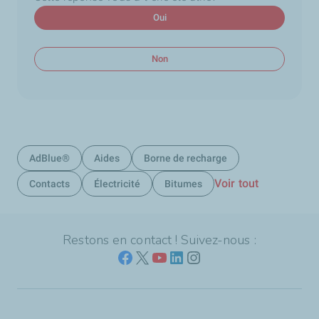
Oui
Non
AdBlue®
Aides
Borne de recharge
Voir tout
Contacts
Électricité
Bitumes
Restons en contact ! Suivez-nous :