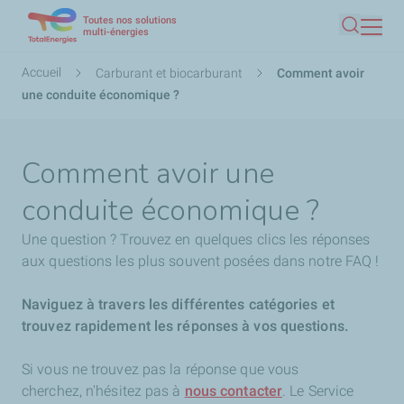
Toutes nos solutions
Aller
multi-énergies
Recherc
au
contenu
Fil
Accueil
Carburant et biocarburant
Comment avoir
principal
d'Ariane
une conduite économique ?
Comment avoir une
conduite économique ?
Une question ? Trouvez en quelques clics les réponses
aux questions les plus souvent posées dans notre FAQ !
Naviguez à travers les différentes catégories et
trouvez rapidement les réponses à vos questions.
Si vous ne trouvez pas la réponse que vous
cherchez,
n'hésitez pas à
nous contacter
. Le Service