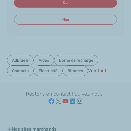
Oui
Non
AdBlue®
Aides
Borne de recharge
Voir tout
Contacts
Électricité
Bitumes
Restons en contact ! Suivez-nous :
Nos sites marchands