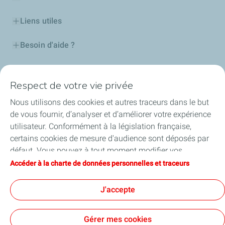
Liens utiles
Besoin d'aide ?
Nos cartes
Respect de votre vie privée
Certificats d'économies d'énergie
Nous utilisons des cookies et autres traceurs dans le but
de vous fournir, d’analyser et d’améliorer votre expérience
Nos partenaires
utilisateur. Conformément à la législation française,
certains cookies de mesure d'audience sont déposés par
Collaborer avec TotalEnergies
défaut. Vous pouvez à tout moment modifier vos
paramètres de cookies en cliquant sur le bouton « Gérer
Accéder à la charte de données personnelles et traceurs
Accessibilité
mes cookies ». En cliquant sur le bouton « J’accepte »,
vous acceptez le dépôt de l’ensemble des cookies. Dans le
J'accepte
cas où vous cliquez sur « Je refuse », seuls les cookies
techniques nécessaires au bon fonctionnement du site
Conditions Générales d’Utilisation
Gérer mes cookies
seront utilisés. Pour plus d’informations, vous pouvez