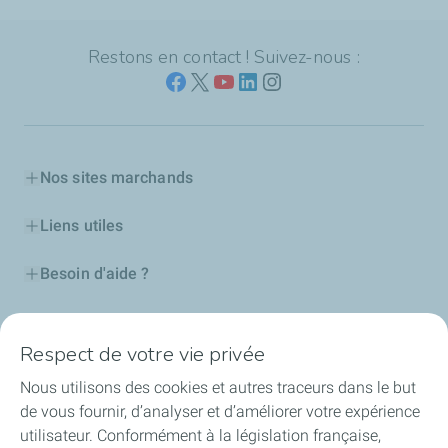
Restons en contact ! Suivez-nous :
Nos sites marchands
Liens utiles
Besoin d'aide ?
Nos cartes
Respect de votre vie privée
Certificats d'économies d'énergie
Nous utilisons des cookies et autres traceurs dans le but
de vous fournir, d’analyser et d’améliorer votre expérience
Nos partenaires
utilisateur. Conformément à la législation française,