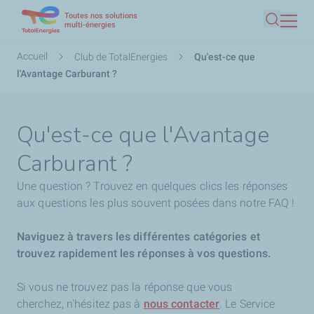
Toutes nos solutions
Aller
multi-énergies
Recherc
au
contenu
Fil
Accueil
Club de TotalEnergies
Qu'est-ce que
principal
d'Ariane
l'Avantage Carburant ?
Qu'est-ce que l'Avantage
Carburant ?
Une question ? Trouvez en quelques clics les réponses
aux questions les plus souvent posées dans notre FAQ !
Naviguez à travers les différentes catégories et
trouvez rapidement les réponses à vos questions.
Si vous ne trouvez pas la réponse que vous
cherchez,
n'hésitez pas à
nous contacter
. Le Service