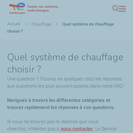
Toutes nos solutions
Aller
multi-énergies
Recherc
au
contenu
Fil
Accueil
Chauffage
Quel système de chauffage
principal
d'Ariane
choisir ?
Quel système de chauffage
choisir ?
Une question ? Trouvez en quelques clics les réponses
aux questions les plus souvent posées dans notre FAQ !
Naviguez à travers les différentes catégories et
trouvez rapidement les réponses à vos questions.
Si vous ne trouvez pas la réponse que vous
cherchez,
n'hésitez pas à
nous contacter
. Le Service