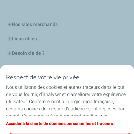
Nos sites marchands
Liens utiles
Besoin d'aide ?
Nos cartes
Respect de votre vie privée
Certificats d'économies d'énergie
Nous utilisons des cookies et autres traceurs dans le but
de vous fournir, d’analyser et d’améliorer votre expérience
Nos partenaires
utilisateur. Conformément à la législation française,
certains cookies de mesure d'audience sont déposés par
Collaborer avec TotalEnergies
défaut. Vous pouvez à tout moment modifier vos
paramètres de cookies en cliquant sur le bouton « Gérer
Accéder à la charte de données personnelles et traceurs
Accessibilité
mes cookies ». En cliquant sur le bouton « J’accepte »,