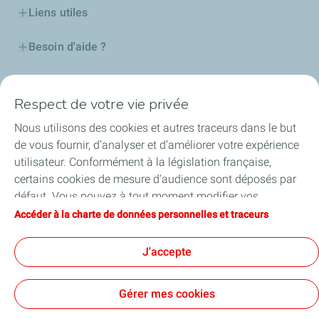
Liens utiles
Besoin d'aide ?
Nos cartes
Respect de votre vie privée
Certificats d'économies d'énergie
Nous utilisons des cookies et autres traceurs dans le but
de vous fournir, d’analyser et d’améliorer votre expérience
Nos partenaires
utilisateur. Conformément à la législation française,
certains cookies de mesure d'audience sont déposés par
Collaborer avec TotalEnergies
défaut. Vous pouvez à tout moment modifier vos
paramètres de cookies en cliquant sur le bouton « Gérer
Accéder à la charte de données personnelles et traceurs
Accessibilité
mes cookies ». En cliquant sur le bouton « J’accepte »,
vous acceptez le dépôt de l’ensemble des cookies. Dans le
J'accepte
cas où vous cliquez sur « Je refuse », seuls les cookies
techniques nécessaires au bon fonctionnement du site
Conditions Générales d’Utilisation
Gérer mes cookies
seront utilisés. Pour plus d’informations, vous pouvez
Conditions Générales de Vente
Données personnelles
consulter la page « Charte de données personnelles et
Plan du site
Publications légales
Tous nos sites