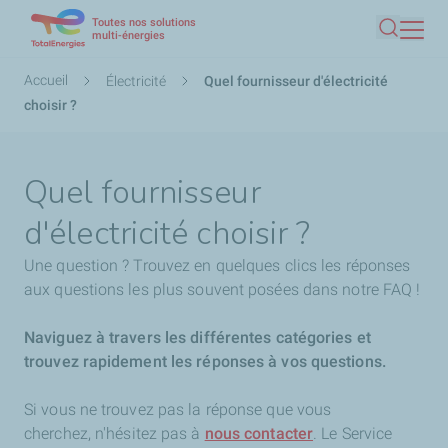
Toutes nos solutions
Aller
multi-énergies
Recherc
au
contenu
Fil
Accueil
Électricité
Quel fournisseur d'électricité
principal
d'Ariane
choisir ?
Quel fournisseur
d'électricité choisir ?
Une question ? Trouvez en quelques clics les réponses
aux questions les plus souvent posées dans notre FAQ !
Naviguez à travers les différentes catégories et
trouvez rapidement les réponses à vos questions.
Si vous ne trouvez pas la réponse que vous
cherchez,
n'hésitez pas à
nous contacter
. Le Service