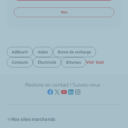
Non
AdBlue®
Aides
Borne de recharge
Voir tout
Contacts
Électricité
Bitumes
Restons en contact ! Suivez-nous :
Nos sites marchands