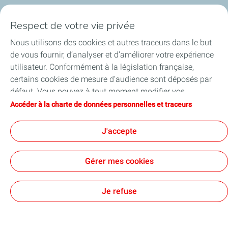
Nos cartes
Respect de votre vie privée
Certificats d'économies d'énergie
Nous utilisons des cookies et autres traceurs dans le but
de vous fournir, d’analyser et d’améliorer votre expérience
Nos partenaires
utilisateur. Conformément à la législation française,
certains cookies de mesure d'audience sont déposés par
Collaborer avec TotalEnergies
défaut. Vous pouvez à tout moment modifier vos
paramètres de cookies en cliquant sur le bouton « Gérer
Accéder à la charte de données personnelles et traceurs
Accessibilité
mes cookies ». En cliquant sur le bouton « J’accepte »,
vous acceptez le dépôt de l’ensemble des cookies. Dans le
J'accepte
cas où vous cliquez sur « Je refuse », seuls les cookies
techniques nécessaires au bon fonctionnement du site
Conditions Générales d’Utilisation
Gérer mes cookies
seront utilisés. Pour plus d’informations, vous pouvez
Conditions Générales de Vente
Données personnelles
consulter la page « Charte de données personnelles et
Plan du site
Publications légales
Tous nos sites
Accessibilité : Partiellement conforme
Cookies
traceurs ».
Je refuse
TotalEnergies 2026