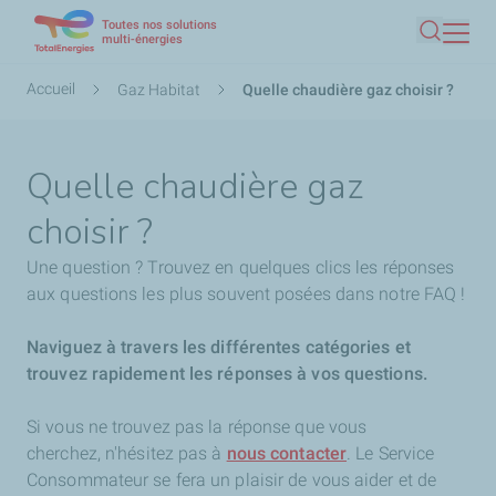
Toutes nos solutions
Aller
multi-énergies
Recherc
au
contenu
Fil
Accueil
Gaz Habitat
Quelle chaudière gaz choisir ?
principal
d'Ariane
Quelle chaudière gaz
choisir ?
Une question ? Trouvez en quelques clics les réponses
aux questions les plus souvent posées dans notre FAQ !
Naviguez à travers les différentes catégories et
trouvez rapidement les réponses à vos questions.
Si vous ne trouvez pas la réponse que vous
cherchez,
n'hésitez pas à
nous contacter
. Le Service
Consommateur se fera un plaisir de vous aider et de