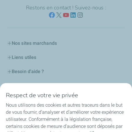
Restons en contact ! Suivez-nous :
Nos sites marchands
Liens utiles
Besoin d'aide ?
Nos cartes
Respect de votre vie privée
Certificats d'économies d'énergie
Nous utilisons des cookies et autres traceurs dans le but
de vous fournir, d’analyser et d’améliorer votre expérience
Nos partenaires
utilisateur. Conformément à la législation française,
certains cookies de mesure d'audience sont déposés par
Collaborer avec TotalEnergies