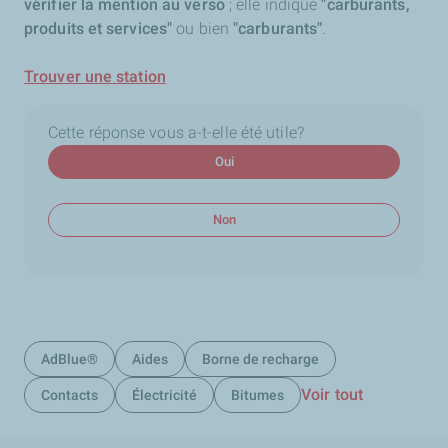
vérifier la mention au verso
; elle indique
"carburants,
produits et services"
ou bien
"carburants"
.
Trouver une station
Cette réponse vous a-t-elle été utile?
Oui
Non
AdBlue®
Aides
Borne de recharge
Voir tout
Contacts
Électricité
Bitumes