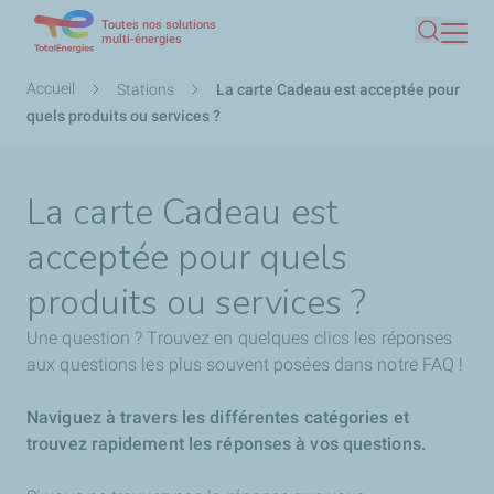
Toutes nos solutions
Aller
multi-énergies
Recherc
au
contenu
Fil
Accueil
Stations
La carte Cadeau est acceptée pour
principal
d'Ariane
quels produits ou services ?
La carte Cadeau est
acceptée pour quels
produits ou services ?
Une question ? Trouvez en quelques clics les réponses
aux questions les plus souvent posées dans notre FAQ !
Naviguez à travers les différentes catégories et
trouvez rapidement les réponses à vos questions.