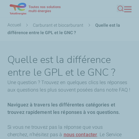
Toutes nos solutions
Aller
multi-énergies
Recherc
au
contenu
Fil
Accueil
Carburant et biocarburant
Quelle est la
principal
d'Ariane
différence entre le GPL et le GNC ?
Quelle est la différence
entre le GPL et le GNC ?
Une question ? Trouvez en quelques clics les réponses
aux questions les plus souvent posées dans notre FAQ !
Naviguez à travers les différentes catégories et
trouvez rapidement les réponses à vos questions.
Si vous ne trouvez pas la réponse que vous
cherchez,
n'hésitez pas à
nous contacter
. Le Service