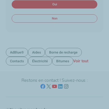
Oui
Non
AdBlue®
Aides
Borne de recharge
Voir tout
Contacts
Électricité
Bitumes
Restons en contact ! Suivez-nous :