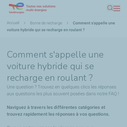
Toutes nos solutions
Aller
multi-énergies
Recherc
au
contenu
Fil
Accueil
Borne de recharge
Comment s'appelle une
principal
d'Ariane
voiture hybride qui se recharge en roulant ?
Comment s'appelle une
voiture hybride qui se
recharge en roulant ?
Une question ? Trouvez en quelques clics les réponses
aux questions les plus souvent posées dans notre FAQ !
Naviguez à travers les différentes catégories et
trouvez rapidement les réponses à vos questions.