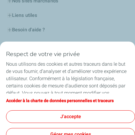
Nos sites marchands
Liens utiles
Besoin d'aide ?
Nos cartes
Respect de votre vie privée
Certificats d'économies d'énergie
Nous utilisons des cookies et autres traceurs dans le but
de vous fournir, d’analyser et d’améliorer votre expérience
Nos partenaires
utilisateur. Conformément à la législation française,
certains cookies de mesure d'audience sont déposés par
Collaborer avec TotalEnergies
défaut. Vous pouvez à tout moment modifier vos
paramètres de cookies en cliquant sur le bouton « Gérer
Accéder à la charte de données personnelles et traceurs
Accessibilité
mes cookies ». En cliquant sur le bouton « J’accepte »,
vous acceptez le dépôt de l’ensemble des cookies. Dans le
J'accepte
cas où vous cliquez sur « Je refuse », seuls les cookies
techniques nécessaires au bon fonctionnement du site
Conditions Générales d’Utilisation
Gérer mes cookies