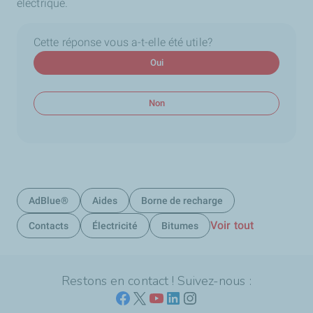
électrique.
Cette réponse vous a-t-elle été utile?
Oui
Non
AdBlue®
Aides
Borne de recharge
Voir tout
Contacts
Électricité
Bitumes
Restons en contact ! Suivez-nous :