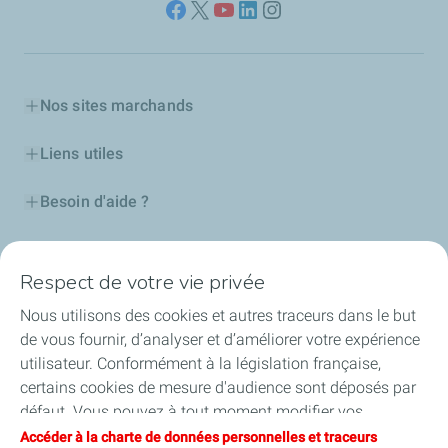
Nos sites marchands
Liens utiles
Besoin d'aide ?
Nos cartes
Respect de votre vie privée
Certificats d'économies d'énergie
Nous utilisons des cookies et autres traceurs dans le but
de vous fournir, d’analyser et d’améliorer votre expérience
Nos partenaires
utilisateur. Conformément à la législation française,
certains cookies de mesure d'audience sont déposés par
Collaborer avec TotalEnergies
défaut. Vous pouvez à tout moment modifier vos
paramètres de cookies en cliquant sur le bouton « Gérer
Accéder à la charte de données personnelles et traceurs
Accessibilité