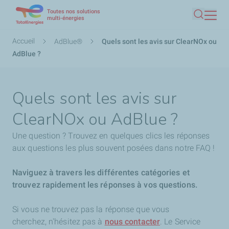
Toutes nos solutions
Aller
multi-énergies
Recherc
au
contenu
Fil
Accueil
AdBlue®
Quels sont les avis sur ClearNOx ou
principal
d'Ariane
AdBlue ?
Quels sont les avis sur
ClearNOx ou AdBlue ?
Une question ? Trouvez en quelques clics les réponses
aux questions les plus souvent posées dans notre FAQ !
Naviguez à travers les différentes catégories et
trouvez rapidement les réponses à vos questions.
Si vous ne trouvez pas la réponse que vous
cherchez,
n'hésitez pas à
nous contacter
. Le Service