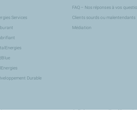
FAQ – Nos réponses à vos questi
ergies Services
Clients sourds ou malentendants
rburant
Médiation
ubrifiant
otalEnergies
AdBlue
lEnergies
éveloppement Durable
ires
Collaborer avec TotalEnergie
Innover avec nous : StationT&Vo
Devenir partenaire Wash de Total