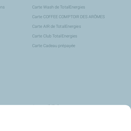
ons
Carte Wash de TotalEnergies
Carte COFFEE COMPTOIR DES ARÔMES
Carte AIR de TotalEnergies
Carte Club TotalEnergies
Carte Cadeau prépayée
s
Accessibilité
us
Deafi
Energies
Justbip