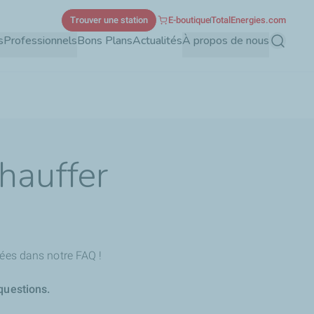
Trouver une station
E-boutique
TotalEnergies.com
s
Professionnels
Bons Plans
Actualités
À propos de nous
Recherch
chauffer
ées dans notre FAQ !
questions.