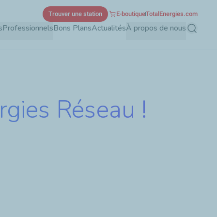
Trouver une station
E-boutique
TotalEnergies.com
s
Professionnels
Bons Plans
Actualités
À propos de nous
Recherch
rgies Réseau !