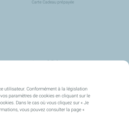
Carte Cadeau prépayée
s
Accessibilité
us
Deafi
Energies
Justbip
ce utilisateur. Conformément à la législation
-service
vos paramètres de cookies en cliquant sur le
cookies. Dans le cas où vous cliquez sur « Je
talEnergies
ormations, vous pouvez consulter la page «
es