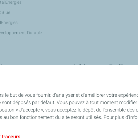
otalEnergies
AdBlue
lEnergies
éveloppement Durable
ires
Collaborer avec TotalEnergie
Innover avec nous : StationT&Vo
Devenir partenaire Wash de Total
s le but de vous fournir, d’analyser et d’améliorer votre expérien
Devenir propriétaire d'une station
e sont déposés par défaut. Vous pouvez à tout moment modifier 
 bouton « J’accepte », vous acceptez le dépôt de l’ensemble des 
Devenir chef d'entreprise avec To
es au bon fonctionnement du site seront utilisés. Pour plus d’inf
Recrutement : toutes nos annonc
 traceurs