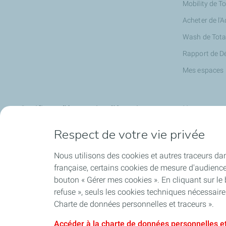
Mobility de T
Acheter de l'
Wash de Tota
Rapport de D
Mes espaces
Certificats d'économies d'énergie
Nos partena
Respect de votre vie privée
Expertise Rénovation
JustBip
Eco gestes
Turo
Nous utilisons des cookies et autres traceurs dan
Les CEE avec TotalEnergies
française, certains cookies de mesure d'audienc
bouton « Gérer mes cookies ». En cliquant sur le
refuse », seuls les cookies techniques nécessair
Charte de données personnelles et traceurs ».
Accéder à la charte de données personnelles et