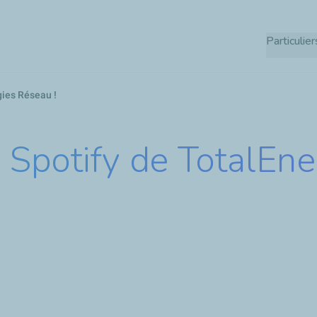
Aller
au
Particulier
contenu
principal
gies Réseau !
 Spotify de TotalEne