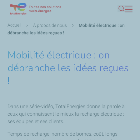
Toutes nos solutions
Aller
multi-énergies
Recherc
au
contenu
Fil
Accueil
À propos de nous
Mobilité électrique : on
principal
d'Ariane
débranche les idées reçues !
Mobilité électrique : on
débranche les idées reçues
!
Dans une série-vidéo, TotalEnergies donne la parole à
ceux qui connaissent le mieux la recharge électrique :
ses équipes et ses clients.
Temps de recharge, nombre de bornes, coût, longs