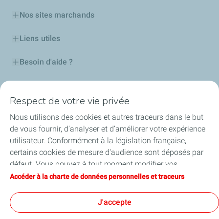
Nos sites marchands
Liens utiles
Besoin d'aide ?
Nos cartes
Respect de votre vie privée
Certificats d'économies d'énergie
Nous utilisons des cookies et autres traceurs dans le but
de vous fournir, d’analyser et d’améliorer votre expérience
Nos partenaires
utilisateur. Conformément à la législation française,
certains cookies de mesure d'audience sont déposés par
Collaborer avec TotalEnergies
défaut. Vous pouvez à tout moment modifier vos
paramètres de cookies en cliquant sur le bouton « Gérer
Accéder à la charte de données personnelles et traceurs
Accessibilité
mes cookies ». En cliquant sur le bouton « J’accepte »,
vous acceptez le dépôt de l’ensemble des cookies. Dans le
J'accepte
cas où vous cliquez sur « Je refuse », seuls les cookies