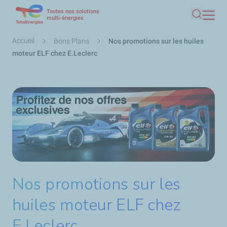
Toutes nos solutions
Aller
multi-énergies
Recherc
au
contenu
Fil
Accueil
Bons Plans
Nos promotions sur les huiles
principal
d'Ariane
moteur ELF chez E.Leclerc
Nos promotions sur les
huiles moteur ELF chez
E.Leclerc