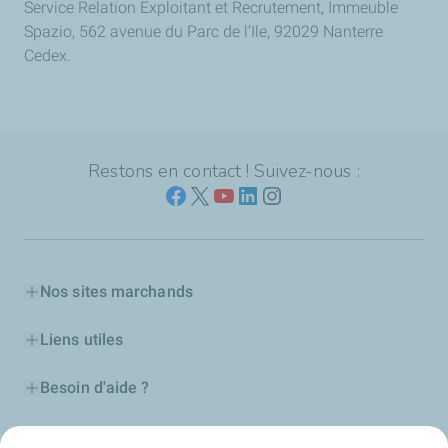
Service Relation Exploitant et Recrutement, Immeuble
Spazio, 562 avenue du Parc de l’Ile, 92029 Nanterre
Cedex.
Restons en contact ! Suivez-nous :
Nos sites marchands
Liens utiles
Besoin d'aide ?
Nos cartes