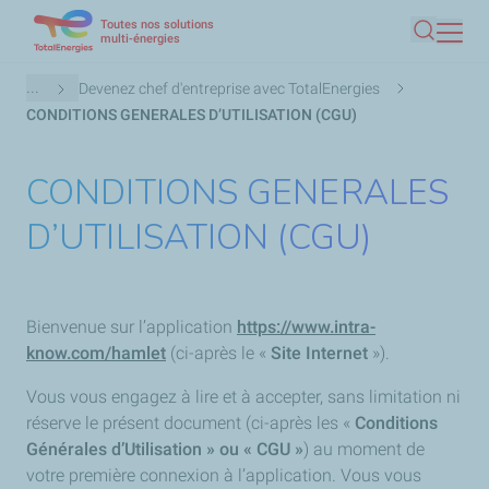
Toutes nos solutions
Aller
multi-énergies
Recherc
au
contenu
Fil
...
Devenez chef d'entreprise avec TotalEnergies
principal
d'Ariane
CONDITIONS GENERALES D’UTILISATION (CGU)
CONDITIONS GENERALES
D’UTILISATION (CGU)
Bienvenue sur l’application
https://www.intra-
know.com/hamlet
(ci-après le «
Site Internet
»).
Vous vous engagez à lire et à accepter, sans limitation ni
réserve le présent document (ci-après les «
Conditions
Générales d’Utilisation » ou « CGU »
) au moment de
votre première connexion à l’application. Vous vous