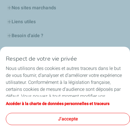
Nos sites marchands
Liens utiles
Besoin d'aide ?
Nos cartes
Respect de votre vie privée
Certificats d'économies d'énergie
Nous utilisons des cookies et autres traceurs dans le but
de vous fournir, d’analyser et d’améliorer votre expérience
Nos partenaires
utilisateur. Conformément à la législation française,
certains cookies de mesure d'audience sont déposés par
Collaborer avec TotalEnergies
défaut. Vous pouvez à tout moment modifier vos
paramètres de cookies en cliquant sur le bouton « Gérer
Accéder à la charte de données personnelles et traceurs
Accessibilité
mes cookies ». En cliquant sur le bouton « J’accepte »,
vous acceptez le dépôt de l’ensemble des cookies. Dans le
J'accepte
cas où vous cliquez sur « Je refuse », seuls les cookies