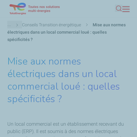
Toutes nos solutions
Aller
multi-énergies
Recherc
au
contenu
Fil
...
Conseils Transition énergétique
Mise aux normes
principal
d'Ariane
électriques dans un local commercial loué : quelles
spécificités ?
Mise aux normes
électriques dans un local
commercial loué : quelles
spécificités ?
Un local commercial est un établissement recevant du
public (ERP). Il est soumis à des normes électriques