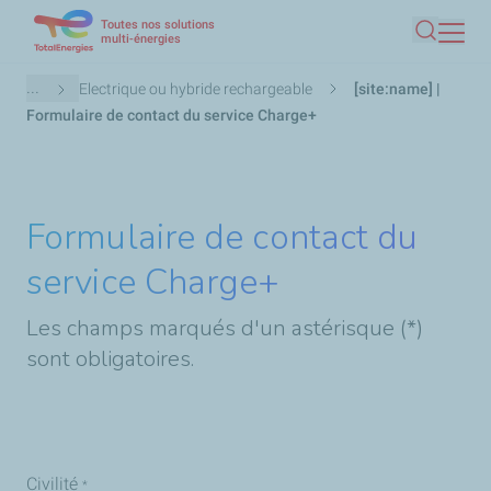
Toutes nos solutions
Aller
multi-énergies
Recherc
au
contenu
Fil
...
Electrique ou hybride rechargeable
[site:name] |
principal
d'Ariane
Formulaire de contact du service Charge+
Formulaire de contact du
service Charge+
Les champs marqués d'un astérisque (*)
sont obligatoires.
Contacter
Civilité
*