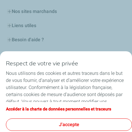
Nos sites marchands
Liens utiles
Besoin d'aide ?
Nos cartes
Respect de votre vie privée
Certificats d'économies d'énergie
Nous utilisons des cookies et autres traceurs dans le but
de vous fournir, d’analyser et d’améliorer votre expérience
Nos partenaires
utilisateur. Conformément à la législation française,
certains cookies de mesure d'audience sont déposés par
Collaborer avec TotalEnergies
défaut. Vous pouvez à tout moment modifier vos
paramètres de cookies en cliquant sur le bouton « Gérer
Accéder à la charte de données personnelles et traceurs
Accessibilité
mes cookies ». En cliquant sur le bouton « J’accepte »,
vous acceptez le dépôt de l’ensemble des cookies. Dans le
J'accepte
cas où vous cliquez sur « Je refuse », seuls les cookies