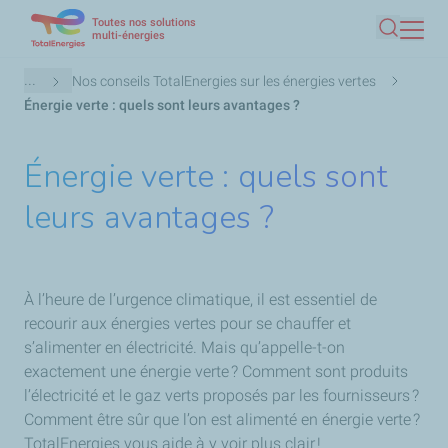
Toutes nos solutions
Aller
multi-énergies
Recherc
au
contenu
Fil
...
Nos conseils TotalEnergies sur les énergies vertes
principal
d'Ariane
Énergie verte : quels sont leurs avantages ?
Énergie verte : quels sont
leurs avantages ?
À l’heure de l’urgence climatique, il est essentiel de
recourir aux énergies vertes pour se chauffer et
s’alimenter en électricité. Mais qu’appelle-t-on
exactement une énergie verte ? Comment sont produits
l’électricité et le gaz verts proposés par les fournisseurs ?
Comment être sûr que l’on est alimenté en énergie verte ?
TotalEnergies vous aide à y voir plus clair !