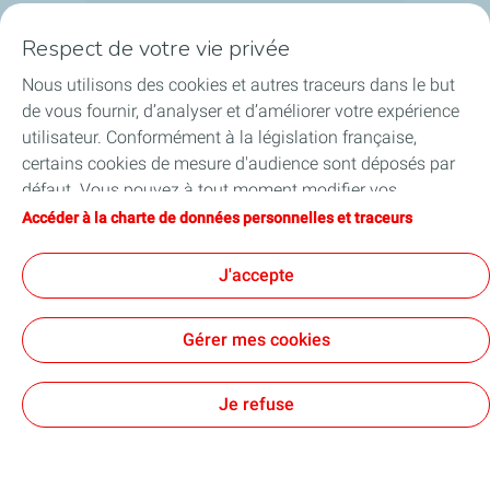
Respect de votre vie privée
Nous utilisons des cookies et autres traceurs dans le but
Restons en contact ! Suivez-nous :
de vous fournir, d’analyser et d’améliorer votre expérience
utilisateur. Conformément à la législation française,
certains cookies de mesure d'audience sont déposés par
défaut. Vous pouvez à tout moment modifier vos
paramètres de cookies en cliquant sur le bouton « Gérer
Accéder à la charte de données personnelles et traceurs
Nos sites marchands
mes cookies ». En cliquant sur le bouton « J’accepte »,
vous acceptez le dépôt de l’ensemble des cookies. Dans le
J'accepte
Liens utiles
cas où vous cliquez sur « Je refuse », seuls les cookies
techniques nécessaires au bon fonctionnement du site
Besoin d'aide ?
Gérer mes cookies
seront utilisés. Pour plus d’informations, vous pouvez
consulter la page « Charte de données personnelles et
Nos cartes
traceurs ».
Je refuse
Certificats d'économies d'énergie
Nos partenaires