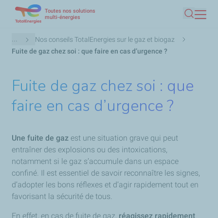
Toutes nos solutions
Aller
multi-énergies
Recherc
au
contenu
Fil
...
Nos conseils TotalEnergies sur le gaz et biogaz
principal
d'Ariane
Fuite de gaz chez soi : que faire en cas d’urgence ?
Fuite de gaz chez soi : que
faire en cas d’urgence ?
Une fuite de gaz
est une situation grave qui peut
entraîner des explosions ou des intoxications,
notamment si le gaz s’accumule dans un espace
confiné. Il est essentiel de savoir reconnaître les signes,
d’adopter les bons réflexes et d’agir rapidement tout en
favorisant la sécurité de tous.
En effet, en cas de fuite de gaz,
réagissez rapidement