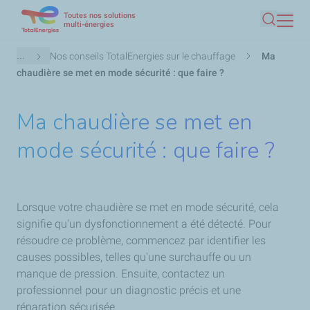
Toutes nos solutions
Aller
multi-énergies
Recherc
au
contenu
Fil
...
Nos conseils TotalEnergies sur le chauffage
Ma
principal
d'Ariane
chaudière se met en mode sécurité : que faire ?
Ma chaudière se met en
mode sécurité : que faire ?
Lorsque votre chaudière se met en mode sécurité, cela
signifie qu'un dysfonctionnement a été détecté. Pour
résoudre ce problème, commencez par identifier les
causes possibles, telles qu'une surchauffe ou un
manque de pression. Ensuite, contactez un
professionnel pour un diagnostic précis et une
réparation sécurisée.