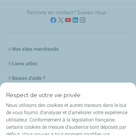
Restons en contact ! Suivez-nous :
Nos sites marchands
Liens utiles
Besoin d'aide ?
Nos cartes
Respect de votre vie privée
Nous utilisons des cookies et autres traceurs dans le but
Certificats d'économies d'énergie
de vous fournir, d’analyser et d’améliorer votre expérience
utilisateur. Conformément à la législation française,
Nos partenaires
certains cookies de mesure d'audience sont déposés par
défaut. Vous pouvez à tout moment modifier vos