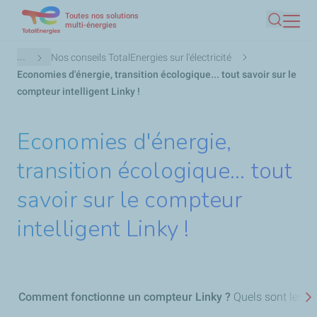
Toutes nos solutions
Aller
multi-énergies
Recherc
au
contenu
Fil
...
Nos conseils TotalEnergies sur l'électricité
principal
d'Ariane
Economies d'énergie, transition écologique... tout savoir sur le
compteur intelligent Linky !
Economies d'énergie,
transition écologique... tout
savoir sur le compteur
intelligent Linky !
Comment fonctionne un compteur Linky ?
Quels sont les a
S