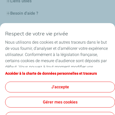
Liens utiles
Besoin d'aide ?
Nos cartes
Respect de votre vie privée
Certificats d'économies d'énergie
Nous utilisons des cookies et autres traceurs dans le but
de vous fournir, d’analyser et d’améliorer votre expérience
Nos partenaires
utilisateur. Conformément à la législation française,
certains cookies de mesure d'audience sont déposés par
Collaborer avec TotalEnergies
défaut. Vous pouvez à tout moment modifier vos
paramètres de cookies en cliquant sur le bouton « Gérer
Accéder à la charte de données personnelles et traceurs
Accessibilité
mes cookies ». En cliquant sur le bouton « J’accepte »,
vous acceptez le dépôt de l’ensemble des cookies. Dans le
J'accepte
cas où vous cliquez sur « Je refuse », seuls les cookies
techniques nécessaires au bon fonctionnement du site
Conditions Générales d’Utilisation
Gérer mes cookies
seront utilisés. Pour plus d’informations, vous pouvez
Conditions Générales de Vente
Données personnelles
consulter la page « Charte de données personnelles et
Plan du site
Publications légales
Tous nos sites