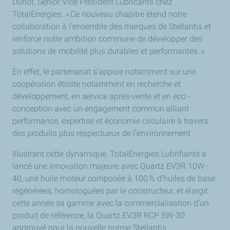
Duhot, Senior Vice President Lubricants chez
TotalEnergies.
«
Ce nouveau chapitre
é
tend notre
collaboration
à
l
’
ensemble des marques de Stellantis et
renforce notre ambition commune de développer des
solutions de mobilité plus durables et performantes.
»
En effet, le partenariat s’appuie notamment sur une
coopération étroite notamment en recherche et
développement, en service après-vente et en éco -
conception avec un engagement commun alliant
performance, expertise et économie circulaire à travers
des produits plus respectueux de l’environnement
Illustrant cette dynamique, TotalEnergies Lubrifiants a
lancé une innovation majeure avec Quartz EV3R 10W -
40, une huile moteur composée à 100
% d
’
huiles de base
r
é
g
é
n
é
r
é
es, homologu
é
es par le constructeur, et
é
largit
cette ann
é
e sa gamme avec la commercialisation d
’
un
produit de r
é
f
é
rence, la Quartz EV3R RCP 5W-30
approuv
é
pour la nouvelle norme Stellantis