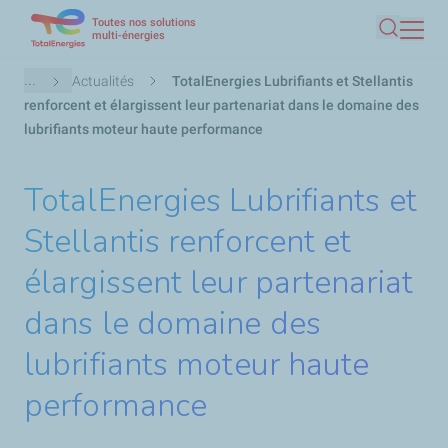
Toutes nos solutions
Aller
multi-énergies
Recherc
au
contenu
Fil
...
Actualités
TotalEnergies Lubrifiants et Stellantis
principal
d'Ariane
renforcent et élargissent leur partenariat dans le domaine des
lubrifiants moteur haute performance
TotalEnergies Lubrifiants et
Stellantis renforcent et
élargissent leur partenariat
dans le domaine des
lubrifiants moteur haute
performance