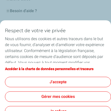
Besoin d'aide ?
Nos cartes
Respect de votre vie privée
Certificats d'économies d'énergie
Nous utilisons des cookies et autres traceurs dans le but
de vous fournir, d’analyser et d’améliorer votre expérience
Nos partenaires
utilisateur. Conformément à la législation française,
certains cookies de mesure d'audience sont déposés par
Collaborer avec TotalEnergies
défaut. Vous pouvez à tout moment modifier vos
paramètres de cookies en cliquant sur le bouton « Gérer
Accéder à la charte de données personnelles et traceurs
Accessibilité
mes cookies ». En cliquant sur le bouton « J’accepte »,
vous acceptez le dépôt de l’ensemble des cookies. Dans le
J'accepte
cas où vous cliquez sur « Je refuse », seuls les cookies
techniques nécessaires au bon fonctionnement du site
Conditions Générales d’Utilisation
Gérer mes cookies
seront utilisés. Pour plus d’informations, vous pouvez
Conditions Générales de Vente
Données personnelles
consulter la page « Charte de données personnelles et
Plan du site
Publications légales
Tous nos sites
Accessibilité : Partiellement conforme
Cookies
traceurs ».