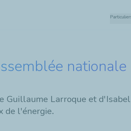
Aller
au
Particulier
contenu
principal
’Assemblée nationale
e Guillaume Larroque et d'Isabell
 de l'énergie.