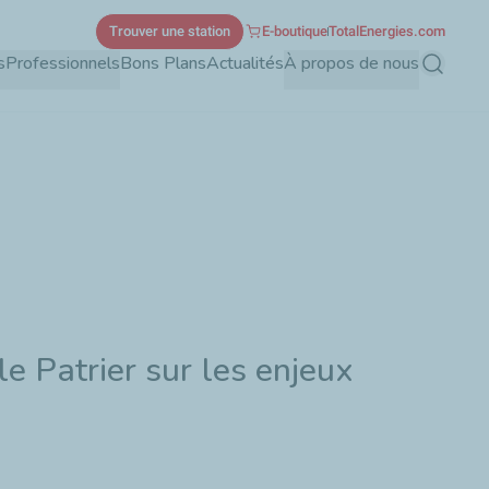
Trouver une station
E-boutique
TotalEnergies.com
s
Professionnels
Bons Plans
Actualités
À propos de nous
Recherch
e Patrier sur les enjeux