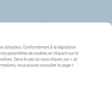
s
Accessibilité
us
Deafi
Energies
Justbip
ce utilisateur. Conformément à la législation
-service
vos paramètres de cookies en cliquant sur le
cookies. Dans le cas où vous cliquez sur « Je
talEnergies
ormations, vous pouvez consulter la page «
es
nos sites
Accessibilité : Partiellement conforme
Cookies