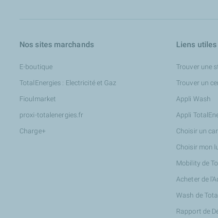
Nos sites marchands
Liens utiles
E-boutique
Trouver une s
TotalEnergies : Electricité et Gaz
Trouver un ce
Fioulmarket
Appli Wash
proxi-totalenergies.fr
Appli TotalEn
Charge+
Choisir un ca
Choisir mon l
Mobility de T
Acheter de l'
Wash de Tota
Rapport de D