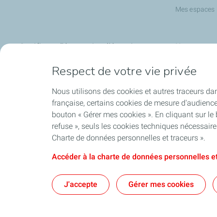
Mes espaces
Certificats d'économies d'énergie
Nos partena
Respect de votre vie privée
Expertise Rénovation
JustBip
Eco gestes
Turo
Nous utilisons des cookies et autres traceurs dan
Les CEE avec TotalEnergies
française, certains cookies de mesure d'audienc
bouton « Gérer mes cookies ». En cliquant sur le
refuse », seuls les cookies techniques nécessair
Charte de données personnelles et traceurs ».
Accéder à la charte de données personnelles et
Conditions Générales d’Utilisation
Conditions Générale
J'accepte
Gérer mes cookies