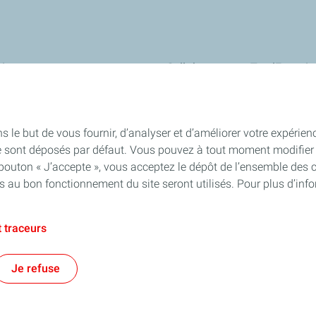
ires
Collaborer avec TotalEnergie
Innover avec nous : StationT&Vo
Devenir partenaire Wash de Total
s le but de vous fournir, d’analyser et d’améliorer votre expérien
Devenir propriétaire d'une station
e sont déposés par défaut. Vous pouvez à tout moment modifier 
 bouton « J’accepte », vous acceptez le dépôt de l’ensemble des 
Devenir chef d'entreprise avec To
es au bon fonctionnement du site seront utilisés. Pour plus d’inf
Recrutement : toutes nos annonc
 traceurs
s de Vente
Données personnelles
Plan du site
Publications légales
Tous 
Je refuse
TotalEnergies 2026