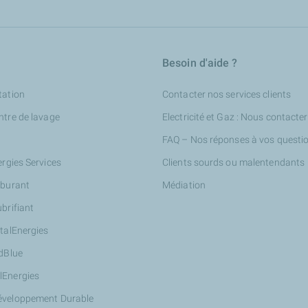
Besoin d'aide ?
tation
Contacter nos services clients
ntre de lavage
Electricité et Gaz : Nous contacter
FAQ – Nos réponses à vos questi
ergies Services
Clients sourds ou malentendants
rburant
Médiation
ubrifiant
otalEnergies
AdBlue
lEnergies
éveloppement Durable