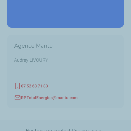
Agence Mantu
Audrey LIVOURY
07 52 63 71 83
Téléphone
RP.TotalEnergies@mantu.com
Adresse email
Restons en contact ! Suivez-nous :