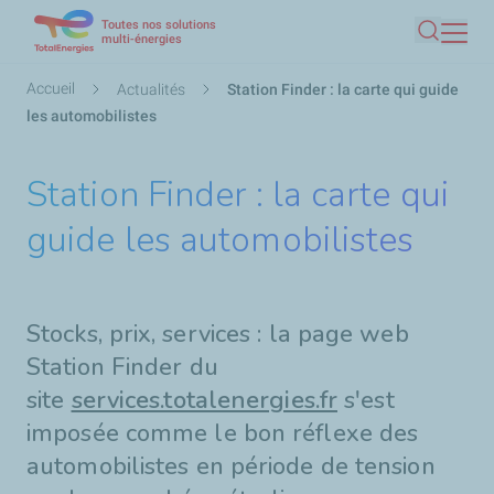
Toutes nos solutions
Aller
multi-énergies
Recherc
au
contenu
Fil
Accueil
Actualités
Station Finder : la carte qui guide
principal
d'Ariane
les automobilistes
Station Finder : la carte qui
guide les automobilistes
Stocks, prix, services : la page web
Station Finder du
site
services.totalenergies.fr
s'est
imposée comme le bon réflexe des
automobilistes en période de tension