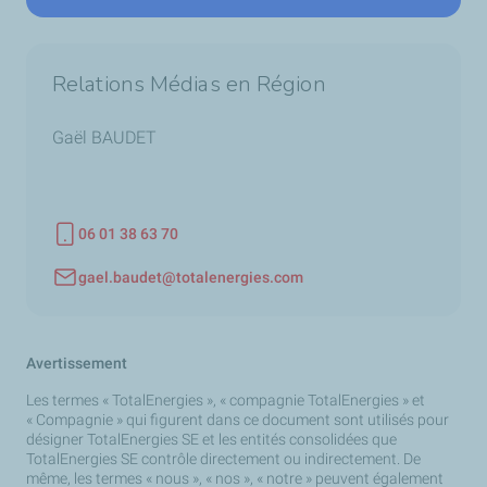
Relations Médias en Région
Gaël BAUDET
06 01 38 63 70
Téléphone
gael.baudet@totalenergies.com
Adresse email
Avertissement
Les termes « TotalEnergies », « compagnie TotalEnergies » et
« Compagnie » qui figurent dans ce document sont utilisés pour
désigner TotalEnergies SE et les entités consolidées que
TotalEnergies SE contrôle directement ou indirectement. De
même, les termes « nous », « nos », « notre » peuvent également