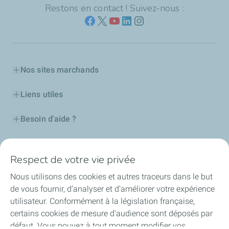
Restons en contact ! Suivez-nous :
Nos sites marchands
Liens utiles
Besoin d'aide ?
Nos cartes
Respect de votre vie privée
Certificats d'économies d'énergie
Nous utilisons des cookies et autres traceurs dans le but
de vous fournir, d’analyser et d’améliorer votre expérience
Nos partenaires
utilisateur. Conformément à la législation française,
certains cookies de mesure d'audience sont déposés par
Collaborer avec TotalEnergies
défaut. Vous pouvez à tout moment modifier vos