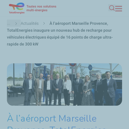
Toutes nos solutions
Aller
multi-énergies
Recherc
au
contenu
Fil
...
Actualités
À l’aéroport Marseille Provence,
principal
d'Ariane
TotalEnergies inaugure un nouveau hub de recharge pour
véhicules électriques équipé de 16 points de charge ultra-
rapide de 300 kW
À l’aéroport Marseille