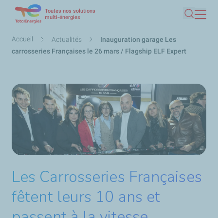
Toutes nos solutions
Aller
multi-énergies
Recherc
au
contenu
Fil
Accueil
Actualités
Inauguration garage Les
principal
d'Ariane
carrosseries Françaises le 26 mars / Flagship ELF Expert
Les Carrosseries Françaises
fêtent leurs 10 ans et
passent à la vitesse