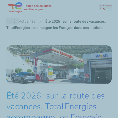
Toutes nos solutions
Aller
multi-énergies
Recherc
au
contenu
Fil
...
Actualités
Été 2026 : sur la route des vacances,
principal
d'Ariane
TotalEnergies accompagne les Français dans ses stations
Été 2026 : sur la route des
vacances, TotalEnergies
accompagne les Français