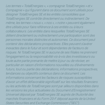
Les termes « TotalEnergies », « compagnie TotalEnergies » et «
Compagnie » qui figurent dans ce document sont utilisés pour
désigner TotalEnergies SE et les entités consolidées que
TotalEnergies SE contrôle directement ou indirectement. De
même, les termes « nous », « nos », « notre » peuvent également
être utilisés pour faire référence à ces entités ou à leurs
collaborateurs. Les entités dans lesquelles TotalEnergies SE
détient directement ou indirectement une participation sont des
personnes morales distinctes et autonomes. Ce document peut
contenir des déclarations prospectives. Elles peuvent s’avérer
inexactes dans le futur et sont dépendantes de facteurs de
risques. Ni TotalEnergies SE ni aucune de ses filiales ne prennent
l’engagement ou la responsabilité vis-à-vis des investisseurs ou
toute autre partie prenante de mettre à jour ou de réviser, en
particulier en raison d’informations nouvelles ou d’événements
futurs, tout ou partie des déclarations, informations prospectives,
tendances ou objectifs contenus dans ce document. Les
informations concernant les facteurs de risques susceptibles
d’avoir un effet défavorable significatif sur les résultats financiers
ou les activités de TotalEnergies sont par ailleurs disponibles dans
les versions les plus actualisées du Document d’Enregistrement
Universel déposé par TotalEnergies SE auprès de l’Autorité des
marchés financiers et du Form 20-F déposé auprès de la United
States Securities and Exchange Commission (“SEC”).