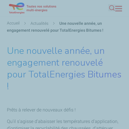
Toutes nos solutions
Aller
multi-énergies
Recherc
au
contenu
Fil
Accueil
Actualités
Une nouvelle année, un
principal
d'Ariane
engagement renouvelé pour TotalEnergies Bitumes !
Une nouvelle année, un
engagement renouvelé
pour TotalEnergies Bitumes
!
Prêts à relever de nouveaux défis !
Qu'il s'agisse d'abaisser les températures d'application,
d'optimiser la recyclabilité des chaussées, d'atténuer