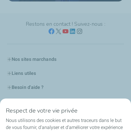
Restons en contact ! Suivez-nous :
Nos sites marchands
Liens utiles
Besoin d'aide ?
Nos cartes
Respect de votre vie privée
Certificats d'économies d'énergie
Nous utilisons des cookies et autres traceurs dans le but
de vous fournir, d’analyser et d’améliorer votre expérience
Nos partenaires