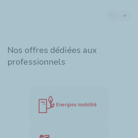
Diapositive pré
Diaposit
Nos offres dédiées aux
professionnels
Energies mobilité