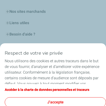
Nos sites marchands
Liens utiles
Besoin d'aide ?
Nos cartes
Respect de votre vie privée
Certificats d'économies d'énergie
Nous utilisons des cookies et autres traceurs dans le but
de vous fournir, d’analyser et d’améliorer votre expérience
Nos partenaires
utilisateur. Conformément à la législation française,
certains cookies de mesure d'audience sont déposés par
Collaborer avec TotalEnergies
défaut. Vous pouvez à tout moment modifier vos
paramètres de cookies en cliquant sur le bouton « Gérer
Accéder à la charte de données personnelles et traceurs
Accessibilité
mes cookies ». En cliquant sur le bouton « J’accepte »,
vous acceptez le dépôt de l’ensemble des cookies. Dans le
J'accepte