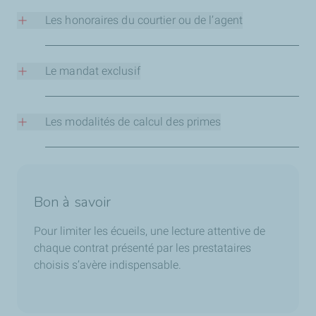
par exemple sur la prise en charge des équipements tels
Les honoraires du courtier ou de l’agent
que les GPS ou les effets personnels des collaborateurs.
Ils doivent être pris en considération lors du choix du
contrat d’assurance.
Le mandat exclusif
Il est recommandé d’éviter de confier un mandat exclusif
à un courtier. Les gestionnaires de flotte risquent en effet
Les modalités de calcul des primes
de manquer des opportunités potentiellement plus
intéressantes.
Le montant de la prime est calculé en fonction du
nombre de sinistres déclarés pendant l’année.
Bon à savoir
Pour limiter les écueils, une lecture attentive de
chaque contrat présenté par les prestataires
choisis s’avère indispensable.