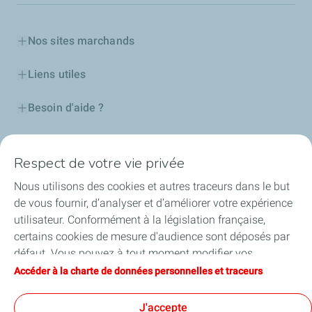
Nos sites marchands
Liens utiles
Besoin d'aide ?
Nos cartes
Respect de votre vie privée
Certificats d'économies d'énergie
Nous utilisons des cookies et autres traceurs dans le but
de vous fournir, d’analyser et d’améliorer votre expérience
Nos partenaires
utilisateur. Conformément à la législation française,
certains cookies de mesure d'audience sont déposés par
Collaborer avec TotalEnergies
défaut. Vous pouvez à tout moment modifier vos
paramètres de cookies en cliquant sur le bouton « Gérer
Accéder à la charte de données personnelles et traceurs
Accessibilité
mes cookies ». En cliquant sur le bouton « J’accepte »,
vous acceptez le dépôt de l’ensemble des cookies. Dans le
J'accepte