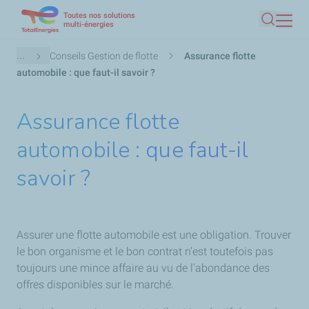
Toutes nos solutions
Aller
multi-énergies
Recherc
au
contenu
Fil
...
Conseils Gestion de flotte
Assurance flotte
principal
d'Ariane
automobile : que faut-il savoir ?
Assurance flotte
automobile : que faut-il
savoir ?
Assurer une flotte automobile est une obligation. Trouver
le bon organisme et le bon contrat n’est toutefois pas
toujours une mince affaire au vu de l’abondance des
offres disponibles sur le marché.