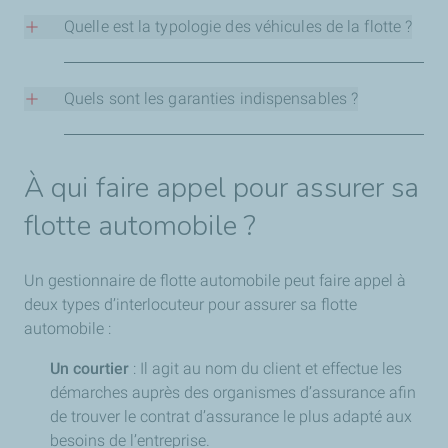
trois ou quatre véhicules.
Quelle est la typologie des véhicules de la flotte ?
De quel type de voitures est composée la flotte à
assurer ? Est-elle vouée à accueillir d’autres types de
Quels sont les garanties indispensables ?
véhicules ?
Prise en charge du bris de glace, des erreurs de
carburant ou des frais de réparation, de l’assistance en
À qui faire appel pour assurer sa
cas de panne, du remboursement de la valeur à neuf, des
indemnités journalières en cas de location d’un véhicule
flotte automobile ?
de remplacement, etc. Faites le point sur vos besoins et
sur les risques liés à votre activité afin de souscrire des
Un gestionnaire de flotte automobile peut faire appel à
garanties adaptées.
deux types d’interlocuteur pour assurer sa flotte
automobile :
Un courtier
: Il agit au nom du client et effectue les
démarches auprès des organismes d’assurance afin
de trouver le contrat d’assurance le plus adapté aux
besoins de l’entreprise.