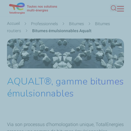
Toutes nos solutions
Aller
multi-énergies
Recherc
au
contenu
Fil
Accueil
Professionnels
Bitumes
Bitumes
principal
d'Ariane
routiers
Bitumes émulsionnables Aqualt
AQUALT®, gamme bitumes
émulsionnables
Via son processus d’homologation unique, TotalEnergies