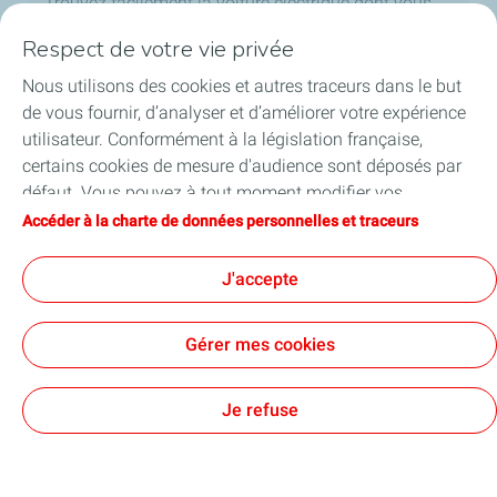
Trouvez facilement la voiture électrique dont vous
avez besoin.
Respect de votre vie privée
Nous utilisons des cookies et autres traceurs dans le but
Découvrir
de vous fournir, d’analyser et d’améliorer votre expérience
utilisateur. Conformément à la législation française,
certains cookies de mesure d'audience sont déposés par
Votre accès rapide à nos
défaut. Vous pouvez à tout moment modifier vos
paramètres de cookies en cliquant sur le bouton « Gérer
parcours et rubriques
Accéder à la charte de données personnelles et traceurs
mes cookies ». En cliquant sur le bouton « J’accepte »,
vous acceptez le dépôt de l’ensemble des cookies. Dans le
J'accepte
cas où vous cliquez sur « Je refuse », seuls les cookies
techniques nécessaires au bon fonctionnement du site
Gérer mes cookies
seront utilisés. Pour plus d’informations, vous pouvez
Conseils véhicules électriques
consulter la page « Charte de données personnelles et
rechargeables
traceurs ».
Je refuse