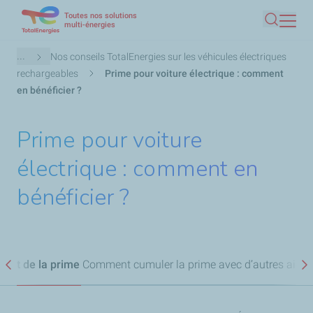
Toutes nos solutions
Aller
multi-énergies
Recherc
au
contenu
Fil
...
Nos conseils TotalEnergies sur les véhicules électriques
principal
d'Ariane
rechargeables
Prime pour voiture électrique : comment
en bénéficier ?
Prime pour voiture
électrique : comment en
bénéficier ?
ant de la prime
Comment cumuler la prime avec d’autres aides
Précédent
S