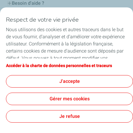
Besoin d'aide ?
Nos cartes
Respect de votre vie privée
Nous utilisons des cookies et autres traceurs dans le but
Certificats d'économies d'énergie
de vous fournir, d’analyser et d’améliorer votre expérience
utilisateur. Conformément à la législation française,
Nos partenaires
certains cookies de mesure d'audience sont déposés par
défaut. Vous pouvez à tout moment modifier vos
Collaborer avec TotalEnergies
paramètres de cookies en cliquant sur le bouton « Gérer
Accéder à la charte de données personnelles et traceurs
mes cookies ». En cliquant sur le bouton « J’accepte »,
Accessibilité
vous acceptez le dépôt de l’ensemble des cookies. Dans le
J'accepte
cas où vous cliquez sur « Je refuse », seuls les cookies
techniques nécessaires au bon fonctionnement du site
Gérer mes cookies
seront utilisés. Pour plus d’informations, vous pouvez
Conditions Générales d’Utilisation
consulter la page « Charte de données personnelles et
Conditions Générales de Vente
Données personnelles
traceurs ».
Plan du site
Publications légales
Tous nos sites
Je refuse
Accessibilité : Partiellement conforme
Cookies
TotalEnergies 2026