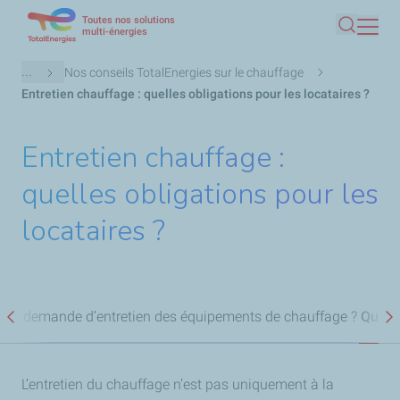
Toutes nos solutions
Aller
multi-énergies
Recherc
au
contenu
Fil
...
Nos conseils TotalEnergies sur le chauffage
principal
d'Ariane
Entretien chauffage : quelles obligations pour les locataires ?
Entretien chauffage :
quelles obligations pour les
locataires ?
er la demande d’entretien des équipements de chauffage ?
Quels 
Précédent
S
L’entretien du chauffage n’est pas uniquement à la