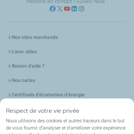
Restons en contact ! Suivez-nous :
Nos sites marchands
Liens utiles
Besoin d'aide ?
Nos cartes
Certificats d'économies d'énergie
Nos partenaires
Respect de votre vie privée
Nous utilisons des cookies et autres traceurs dans le but
Collaborer avec TotalEnergies
de vous fournir, d’analyser et d’améliorer votre expérience