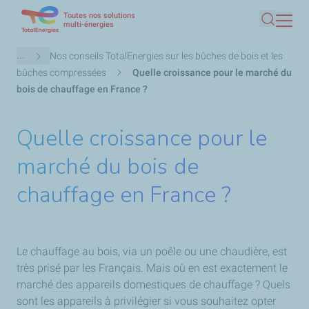
Toutes nos solutions
Aller
multi-énergies
Recherc
au
contenu
Fil
...
Nos conseils TotalEnergies sur les bûches de bois et les
principal
d'Ariane
bûches compressées
Quelle croissance pour le marché du
bois de chauffage en France ?
Quelle croissance pour le
marché du bois de
chauffage en France ?
Le chauffage au bois, via un poêle ou une chaudière, est
très prisé par les Français. Mais où en est exactement le
marché des appareils domestiques de chauffage ? Quels
sont les appareils à privilégier si vous souhaitez opter