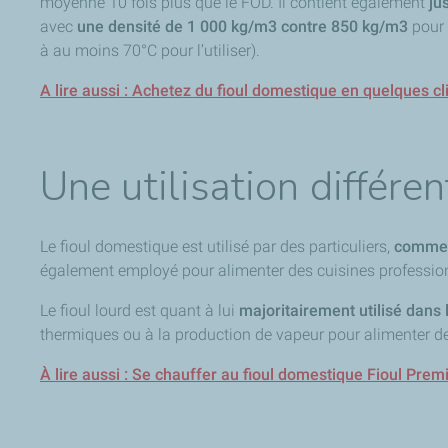
moyenne 10 fois plus que le FOD. Il contient également
jus
avec
une densité de 1 000 kg/m3 contre 850 kg/m3
pour 
à au moins 70°C pour l’utiliser).
A lire aussi : Achetez du fioul domestique en quelques cl
Une utilisation différen
Le fioul domestique est utilisé par des particuliers,
comme 
également employé pour alimenter des cuisines professionn
Le fioul lourd est quant à lui
majoritairement utilisé dans l
thermiques ou à la production de vapeur pour alimenter de
À lire aussi : Se chauffer au fioul domestique Fioul Prem