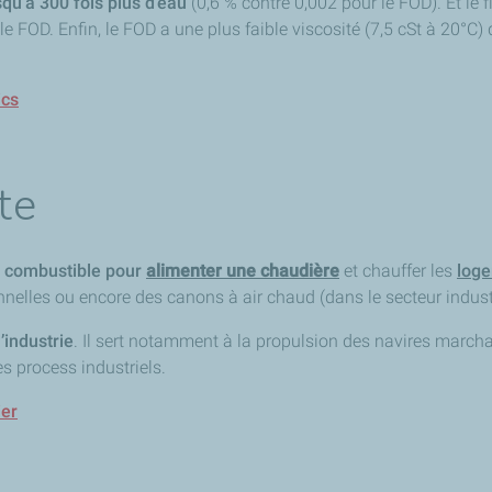
qu’à 300 fois plus d’eau
(0,6 % contre 0,002 pour le FOD). Et le f
le FOD. Enfin, le FOD a une plus faible viscosité (7,5 cSt à 20°C)
ics
te
combustible
pour
alimenter une chaudière
et chauffer les
log
elles ou encore des canons à air chaud (dans le secteur indust
’industrie
. Il sert notamment à la propulsion des navires marchan
s process industriels.
ier