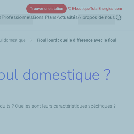
Trouver une station
E-boutique
TotalEnergies.com
s
Professionnels
Bons Plans
Actualités
À propos de nous
Recherch
oul domestique
Fioul lourd : quelle différence avec le fioul
fioul domestique ?
duits ? Quelles sont leurs caractéristiques spécifiques ?