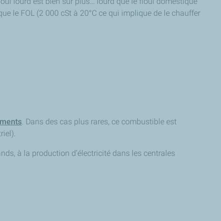
ioul lourd est bien sûr plus… lourd que le fioul domestique
 que le FOL (2 000 cSt à 20°C ce qui implique de le chauffer
ements
. Dans des cas plus rares, ce combustible est
riel).
ds, à la production d’électricité dans les centrales