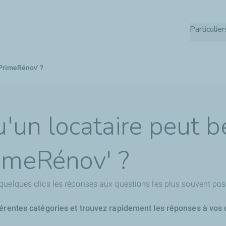
Aller
au
Particulier
contenu
principal
aPrimeRénov' ?
'un locataire peut b
imeRénov' ?
quelques clics les réponses aux questions les plus souvent pos
férentes catégories et trouvez rapidement les réponses à vos 