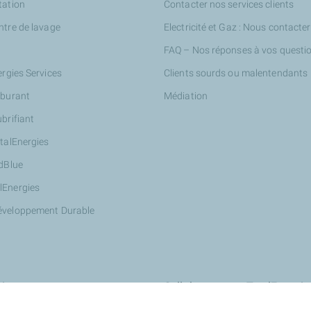
tation
Contacter nos services clients
ntre de lavage
Electricité et Gaz : Nous contacter
FAQ – Nos réponses à vos questi
ergies Services
Clients sourds ou malentendants
rburant
Médiation
ubrifiant
otalEnergies
AdBlue
lEnergies
éveloppement Durable
ires
Collaborer avec TotalEnergie