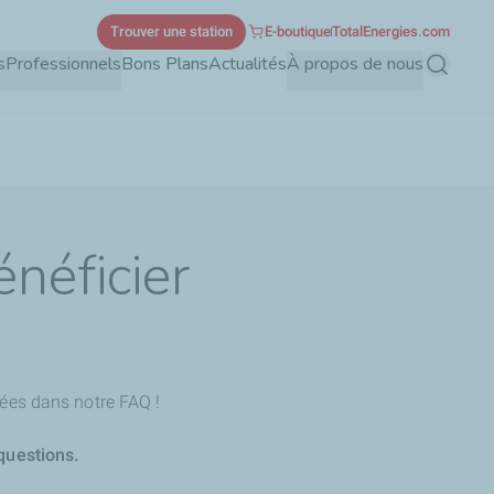
Trouver une station
E-boutique
TotalEnergies.com
s
Professionnels
Bons Plans
Actualités
À propos de nous
Recherch
énéficier
ées dans notre FAQ !
questions.