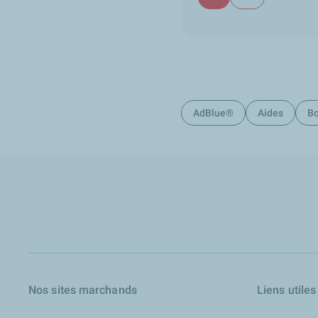
AdBlue®
Aides
Bo
Nos sites marchands
Liens utiles