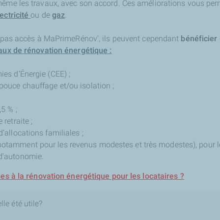
même les travaux, avec son accord. Ces améliorations vous perme
ectricité
ou de
gaz
.
nc pas accès à MaPrimeRénov’, ils peuvent cependant
bénéficier
aux de rénovation énergétique
:
ies d’Énergie (CEE) ;
 pouce chauffage et/ou isolation ;
,5 % ;
 retraite ;
d’allocations familiales ;
notamment pour les revenus modestes et très modestes), pour l
 d'autonomie.
des à la rénovation énergétique pour les locataires ?
le été utile?