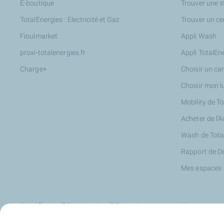
E-boutique
Trouver une s
TotalEnergies : Electricité et Gaz
Trouver un ce
Fioulmarket
Appli Wash
proxi-totalenergies.fr
Appli TotalEn
Charge+
Choisir un ca
Choisir mon l
Mobility de T
Acheter de l'
Wash de Tota
Rapport de D
Mes espaces
Certificats d'économies d'énergie
Nos partena