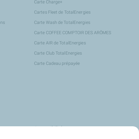
Carte Charge+
Cartes Fleet de TotalEnergies
ons
Carte Wash de TotalEnergies
Carte COFFEE COMPTOIR DES ARÔMES
Carte AIR de TotalEnergies
Carte Club TotalEnergies
Carte Cadeau prépayée
s
Accessibilité