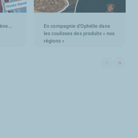
ne...
En compagnie d’Ophélie dans
les coulisses des produits « nos
régions »
Diapositive précéd
Diapositive