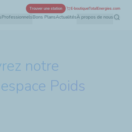
Trouver une station
E-boutique
TotalEnergies.com
s
Professionnels
Bons Plans
Actualités
À propos de nous
Recherch
rez notre
 espace Poids