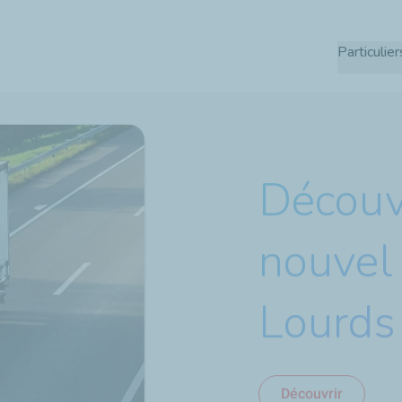
Aller
au
Particulier
contenu
principal
Découv
nouvel
Lourds
Découvrir
J’en profite !