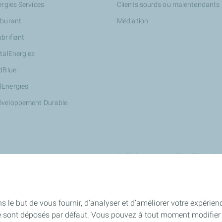
ergies Services
Clients sourds ou malentendants
rburant
Médiation
ubrifiant
otalEnergies
AdBlue
lEnergies
éveloppement Durable
ires
Collaborer avec TotalEnergie
Innover avec nous : StationT&Vo
Devenir partenaire Wash de Total
s le but de vous fournir, d’analyser et d’améliorer votre expérien
Devenir propriétaire d'une station
e sont déposés par défaut. Vous pouvez à tout moment modifier 