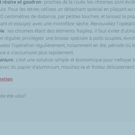
 résine et goudron
: proches de la route, les chromes sont évi
. Pour les retirer, utilisez un détachant spécial en plaçant au 
20 centimètres de distance, par petites touches, et laissez le pro
ant et essuyez avec une microfibre sèche. Renouvelez l'opérati
ple
: les chromes étant des éléments fragiles, il faut éviter d'utili
n régulier, privilégiez une brosse spéciale à poils souples, éve
velez l'opération régulièrement, notamment en été, période où le
nce à s'accumuler plus rapidement.
minium
: c'est une solution simple et économique pour nettoyer 
 avec du papier d'aluminium, mouillez-la et frottez délicatemen
retien
le été utile?