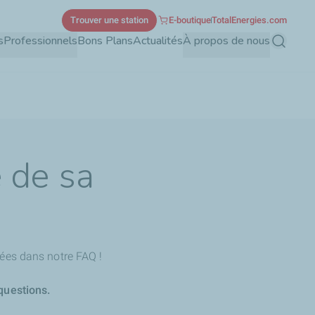
Trouver une station
E-boutique
TotalEnergies.com
s
Professionnels
Bons Plans
Actualités
À propos de nous
Recherch
 de sa
ées dans notre FAQ !
questions.