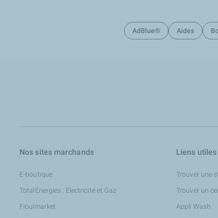
AdBlue®
Aides
Bo
Nos sites marchands
Liens utiles
E-boutique
Trouver une s
TotalEnergies : Electricité et Gaz
Trouver un ce
Fioulmarket
Appli Wash