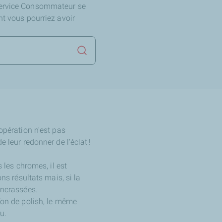
Service Consommateur se
nt vous pourriez avoir
Lancer la recherche
opération n'est pas
e leur redonner de l'éclat !
 les chromes, il est
s résultats mais, si la
 encrassées.
ffon de polish, le même
u.