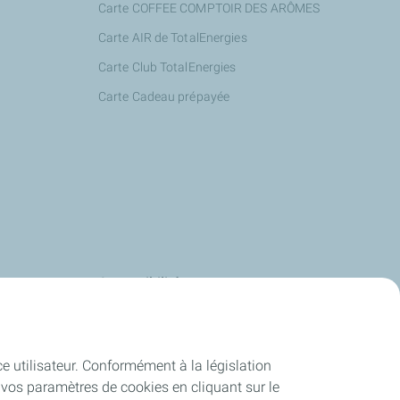
Carte COFFEE COMPTOIR DES ARÔMES
Carte AIR de TotalEnergies
Carte Club TotalEnergies
Carte Cadeau prépayée
s
Accessibilité
us
Deafi
Energies
Justbip
ce utilisateur. Conformément à la législation
-service
vos paramètres de cookies en cliquant sur le