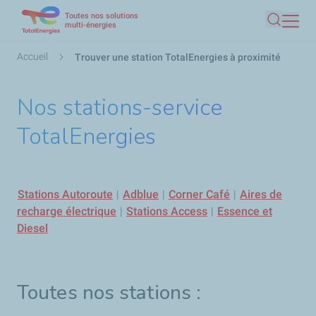
Toutes nos solutions
Aller
multi-énergies
Recherc
au
contenu
Fil
Accueil
Trouver une station TotalEnergies à proximité
principal
d'Ariane
Nos stations-service
TotalEnergies
Stations Autoroute
|
Adblue
|
Corner Café
|
Aires de
recharge électrique
|
Stations Access
|
Essence et
Diesel
Toutes nos stations :