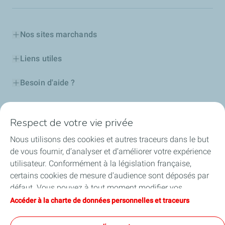
Nos sites marchands
Liens utiles
Besoin d'aide ?
Nos cartes
Respect de votre vie privée
Certificats d'économies d'énergie
Nous utilisons des cookies et autres traceurs dans le but
de vous fournir, d’analyser et d’améliorer votre expérience
Nos partenaires
utilisateur. Conformément à la législation française,
certains cookies de mesure d'audience sont déposés par
Collaborer avec TotalEnergies
défaut. Vous pouvez à tout moment modifier vos
paramètres de cookies en cliquant sur le bouton « Gérer
Accéder à la charte de données personnelles et traceurs
Accessibilité
mes cookies ». En cliquant sur le bouton « J’accepte »,
vous acceptez le dépôt de l’ensemble des cookies. Dans le