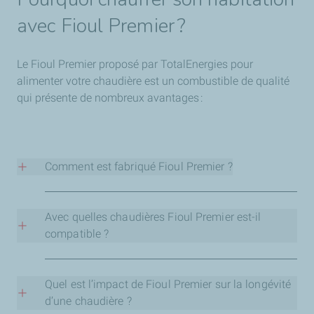
avec Fioul Premier ?
Le Fioul Premier proposé par TotalEnergies pour
alimenter votre chaudière est un combustible de qualité
qui présente de nombreux avantages :
Comment est fabriqué Fioul Premier ?
Son processus de fabrication est à la fois rigoureux et
respectueux des normes en vigueur. La qualité de Fioul
Avec quelles chaudières Fioul Premier est-il
Premier, contrôlées à toutes les étapes de fabrication et
compatible ?
de distribution, est garantie grâce à un traceur spécifique
TotalEnergies.
Il est compatible avec tout type de chaudière
, ancienne
ou récente, et peut fonctionner avec les équipements
Quel est l’impact de Fioul Premier sur la longévité
utilisant des énergies renouvelables (pompe à chaleur,
d’une chaudière ?
solaire thermique, bois…).