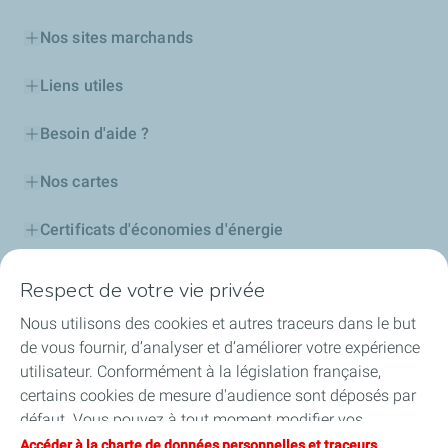
Nos sites marchands
Liens utiles
Besoin d'aide ?
Nos cartes
Certificats d'économies d'énergie
Nos partenaires
Respect de votre vie privée
Nous utilisons des cookies et autres traceurs dans le but
Collaborer avec TotalEnergies
de vous fournir, d’analyser et d’améliorer votre expérience
utilisateur. Conformément à la législation française,
Accessibilité
certains cookies de mesure d'audience sont déposés par
défaut. Vous pouvez à tout moment modifier vos
paramètres de cookies en cliquant sur le bouton « Gérer
Accéder à la charte de données personnelles et traceurs