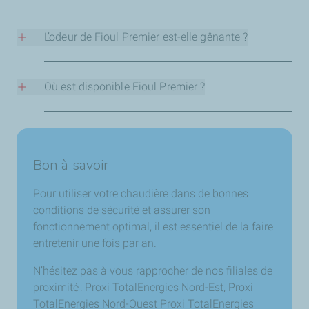
Stable et assurant une bonne combustion,
Fioul Premier
réduit l’encrassement du brûleur
et du foyer. À la clé, un
L’odeur de Fioul Premier est-elle gênante ?
rendement et un équipement préservés.
Grâce à sa formule améliorée, Fioul Premier a une odeur
plus agréable. Et, avec un point d’écoulement
Où est disponible Fioul Premier ?
(température à laquelle le produit ne peut plus être
pompé) à -24°C, il résiste aux périodes de grand froid.
Disponible partout en France toute l’année,
Fioul
Premier permet de réaliser d’importantes économies
par rapport au fioul ordinaire
, notamment si vous
Bon à savoir
utilisez une chaudière à condensation.
Pour utiliser votre chaudière dans de bonnes
conditions de sécurité et assurer son
fonctionnement optimal, il est essentiel de la faire
entretenir une fois par an.
N’hésitez pas à vous rapprocher de nos filiales de
proximité : Proxi TotalEnergies Nord-Est, Proxi
TotalEnergies Nord-Ouest Proxi TotalEnergies