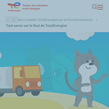
Toutes nos solutions
Aller
multi-énergies
Recherc
au
contenu
Fil
...
Nos conseils TotalEnergies sur le fioul domestique
principal
d'Ariane
Tout savoir sur le fioul de TotalEnergies