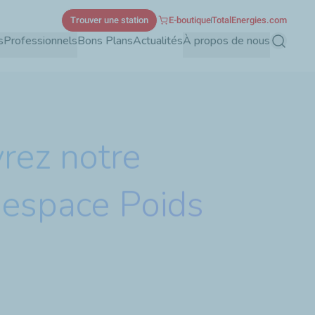
Trouver une station
E-boutique
TotalEnergies.com
s
Professionnels
Bons Plans
Actualités
À propos de nous
Recherch
rez notre
 espace Poids