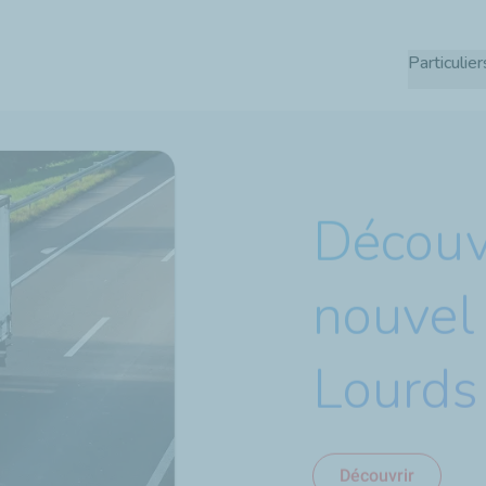
Aller
au
Particulier
contenu
principal
Découv
nouvel
Lourds
Découvrir
J’en profite !