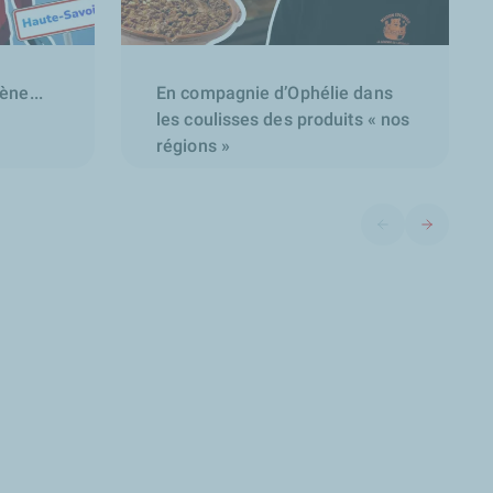
ne...
En compagnie d’Ophélie dans
les coulisses des produits « nos
régions »
Diapositive précéd
Diapositive